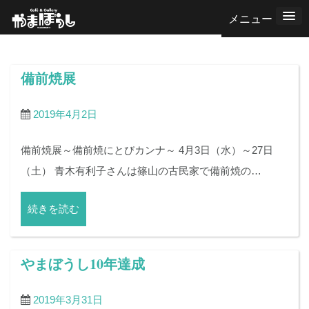
コ
ン
テ
ン
備前焼展
ツ
へ
2019年4月2日
ス
備前焼展～備前焼にとびカンナ～ 4月3日（水）～27日
キ
（土） 青木有利子さんは篠山の古民家で備前焼の…
ッ
プ
続きを読む
やまぼうし10年達成
2019年3月31日