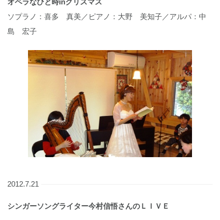
オペラなひと時inクリスマス
ソプラノ：喜多 真美／ピアノ：大野 美知子／アルパ：中
島 宏子
2012.7.21
シンガーソングライター今村信悟さんのＬＩＶＥ