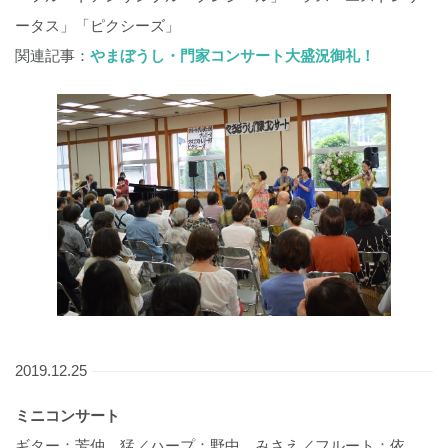
ータス」「ピクシーズ」
関連記事：
やまぼうし・門家コンサート大盛況御礼！
2019.12.25
ミニコンサート
ギター：芳仲 猛／ハープ：野中 みさえ／フルート：依