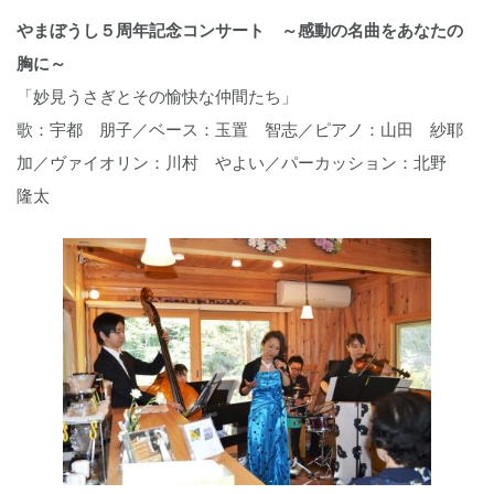
やまぼうし５周年記念コンサート ～感動の名曲をあなたの
胸に～
「妙見うさぎとその愉快な仲間たち」
歌：宇都 朋子／ベース：玉置 智志／ピアノ：山田 紗耶
加／ヴァイオリン：川村 やよい／パーカッション：北野
隆太