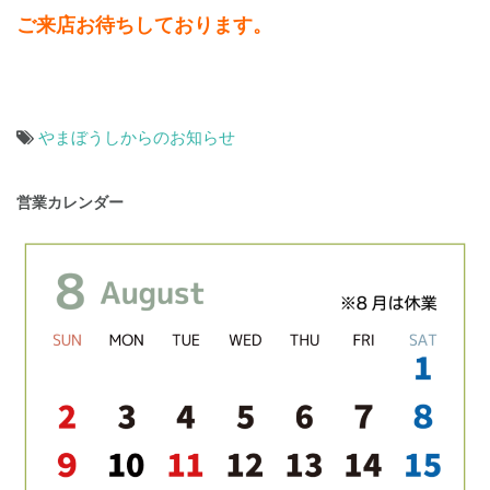
ご来店お待ちしております。
やまぼうしからのお知らせ
投
営業カレンダー
稿
ナ
ビ
ゲ
ー