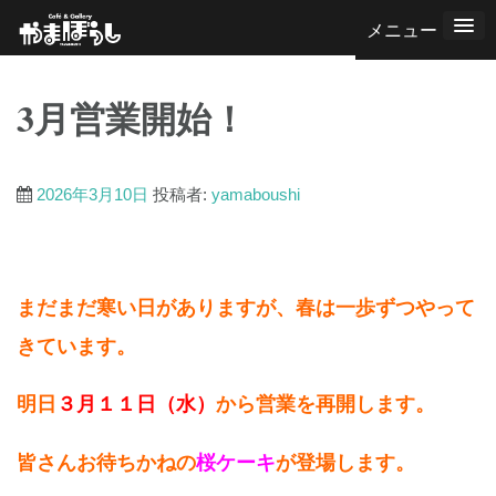
コ
ン
テ
3月営業開始！
ン
ツ
へ
2026年3月10日
投稿者:
yamaboushi
ス
キ
ッ
まだまだ寒い日がありますが、春は一歩ずつやって
プ
きています。
明日
３月１１日（水）
から営業を再開します。
皆さんお待ちかねの
桜ケーキ
が登場します。