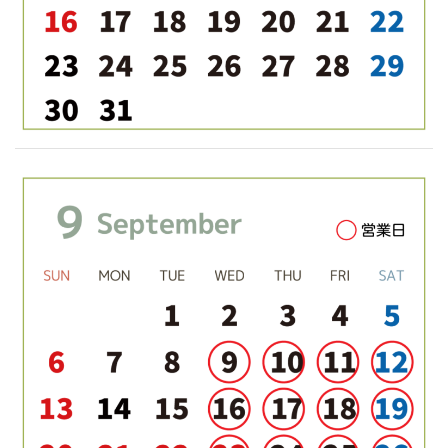
シ
ョ
ン