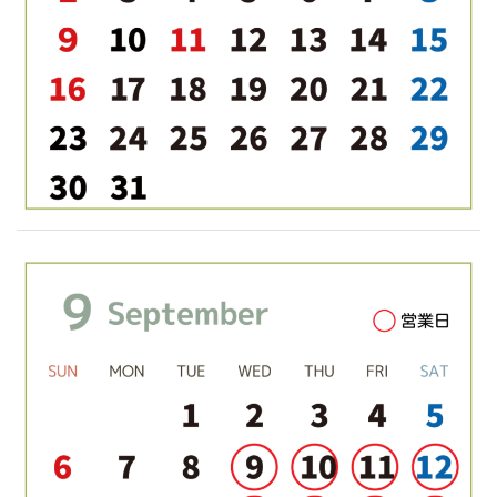
ー
シ
ョ
ン