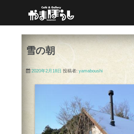
コ
ン
テ
ン
ツ
雪の朝
へ
ス
キ
2020年2月18日
投稿者:
yamaboushi
ッ
プ