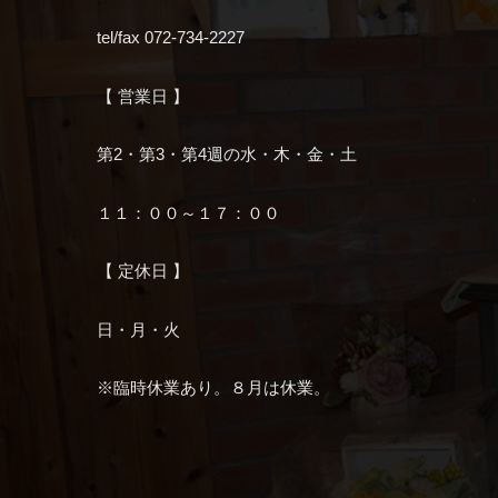
tel/fax 072-734-2227
【 営業日 】
第2・第3・第4週の水・木・金・土
１１：００～１７：００
【 定休日 】
日・月・火
※臨時休業あり。８月は休業。