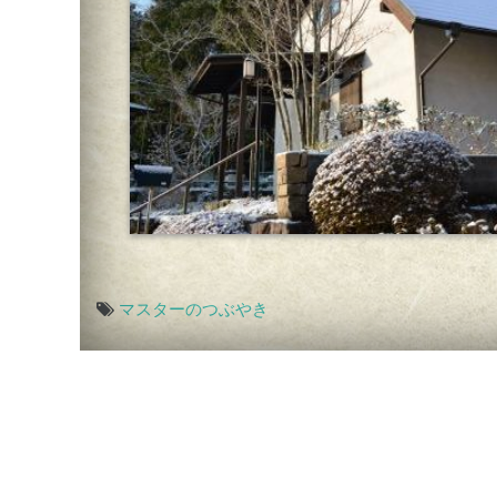
マスターのつぶやき
投
稿
ナ