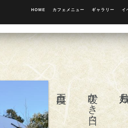
HOME
カフェメニュー
ギャラリー
イ
暖かき日々
如月