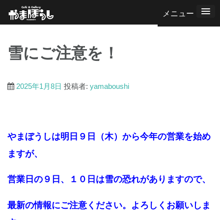
コ
ン
テ
雪にご注意を！
ン
ツ
へ
2025年1月8日
投稿者:
yamaboushi
ス
キ
ッ
やまぼうしは明日９日（木）から今年の営業を始め
プ
ますが、
営業日の９日、１０日は雪の恐れがありますので、
最新の情報にご注意ください。よろしくお願いしま