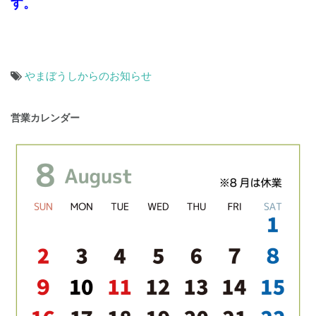
す。
やまぼうしからのお知らせ
投
営業カレンダー
稿
ナ
ビ
ゲ
ー
シ