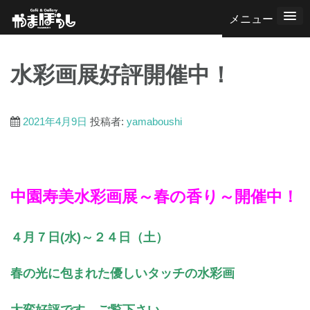
コ
ン
テ
水彩画展好評開催中！
ン
ツ
へ
2021年4月9日
投稿者:
yamaboushi
ス
キ
ッ
中園寿美水彩画展～春の香り～開催中！
プ
４月７日(水)～２４日（土）
春の光に包まれた優しいタッチの水彩画
大変好評です。ご覧下さい。