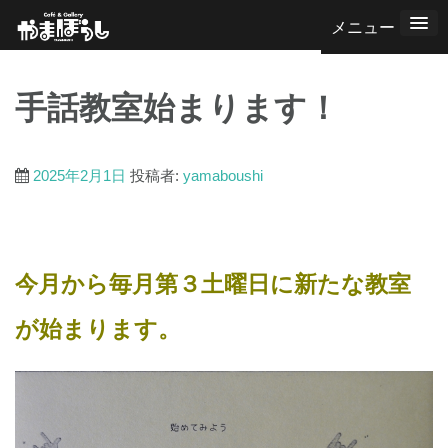
コ
ン
テ
手話教室始まります！
ン
ツ
へ
2025年2月1日
投稿者:
yamaboushi
ス
キ
ッ
今月から毎月第３土曜日に新たな教室
プ
が始まります。