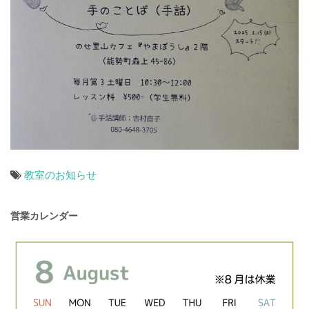
教室のお知らせ
投
営業カレンダー
稿
ナ
ビ