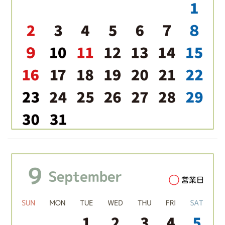
ゲ
ー
シ
ョ
ン