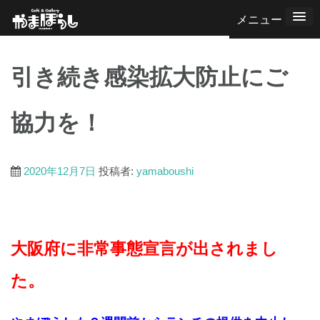
コ
ン
テ
引き続き感染拡大防止にご
ン
ツ
協力を！
へ
ス
キ
2020年12月7日
投稿者:
yamaboushi
ッ
プ
大阪府に非常事態宣言が出されまし
た。