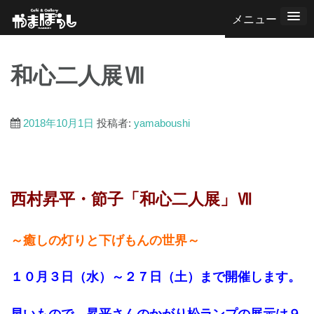
コ
ン
テ
和心二人展Ⅶ
ン
ツ
へ
2018年10月1日
投稿者:
yamaboushi
ス
キ
ッ
西村昇平・節子「和心二人展」Ⅶ
プ
～癒しの灯りと下げもんの世界～
１０月３日（水）～２７日（土）まで開催します。
早いもので、昇平さんのかがり松ランプの展示は９