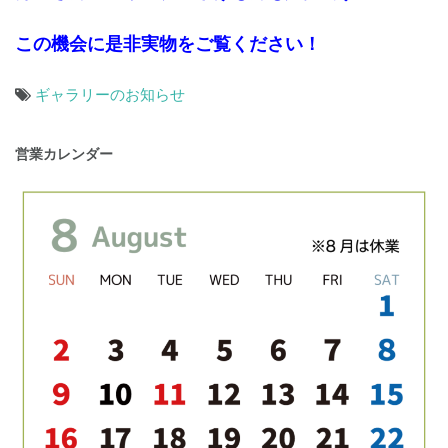
この機会に是非実物をご覧ください！
ギャラリーのお知らせ
投
営業カレンダー
稿
ナ
ビ
ゲ
ー
シ