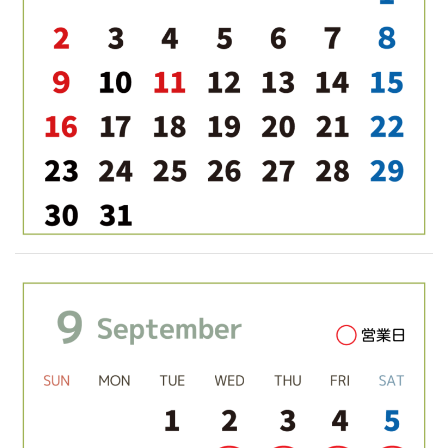
ゲ
ー
シ
ョ
ン