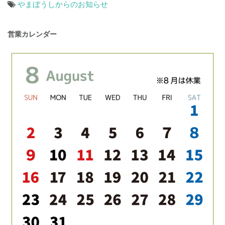
やまぼうしからのお知らせ
投
営業カレンダー
稿
ナ
ビ
ゲ
ー
シ
ョ
ン