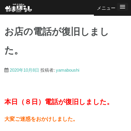
コ
ン
テ
お店の電話が復旧しまし
ン
ツ
た。
へ
ス
キ
2020年10月8日
投稿者:
yamaboushi
ッ
プ
本日（８日）電話が復旧しました。
大変ご迷惑をおかけしました。