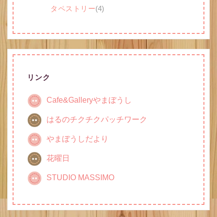
タペストリー
(4)
リンク
Cafe&Galleryやまぼうし
はるのチクチクパッチワーク
やまぼうしだより
花曜日
STUDIO MASSIMO